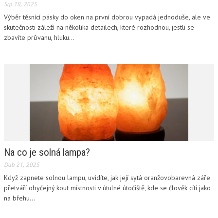
Srp 18, 2025
Výběr těsnící pásky do oken na první dobrou vypadá jednoduše, ale ve
skutečnosti záleží na několika detailech, které rozhodnou, jestli se
zbavíte průvanu, hluku...
Na co je solná lampa?
Dub 21, 2025
Když zapnete solnou lampu, uvidíte, jak její sytá oranžovobarevná záře
přetváří obyčejný kout místnosti v útulné útočiště, kde se člověk cítí jako
na břehu...