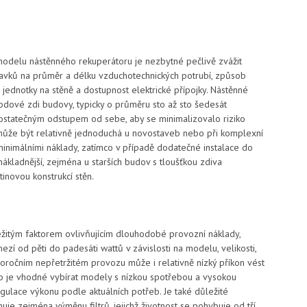
odelu nástěnného rekuperátoru je nezbytné pečlivě zvážit
adavků na průměr a délku vzduchotechnických potrubí, způsob
jednotky na stěně a dostupnost elektrické přípojky. Nástěnné
dové zdi budovy, typicky o průměru sto až sto šedesát
 dostatečným odstupem od sebe, aby se minimalizovalo riziko
může být relativně jednoduchá u novostaveb nebo při komplexní
 minimálními náklady, zatímco v případě dodatečné instalace do
nákladnější, zejména u starších budov s tloušťkou zdiva
inovou konstrukcí stěn.
ežitým faktorem ovlivňujícím dlouhodobé provozní náklady,
zí od pěti do padesáti wattů v závislosti na modelu, velikosti,
loročním nepřetržitém provozu může i relativně nízký příkon vést
to je vhodné vybírat modely s nízkou spotřebou a vysokou
egulace výkonu podle aktuálních potřeb. Je také důležité
uje zejména výměnu filtrů, jejichž životnost se pohybuje od tří