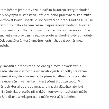
rem během jeho provozu je dalším faktorem, který rozhodně
i v obytných místnostech, ložnicích nebo pracovnách, kde může
ivňovat kvalitu spánku či koncentraci při práci. Hladina hluku se
rátorů by měla v tichém režimu nepřesahovat hodnotu třicet až
mu šumění. Je důležité si uvědomit, že hlučnost jednotky může
ntenzivnějšími provozními režimy, proto je vhodné vybírat modely
ček ventilátorů, které umožňují optimalizovat poměr mezi
otřeb.
erý umožňuje přenos tepelné energie mezi odváděným a
ní vliv na vlastnosti a možnosti využití jednotky. Nástěnné
ýměníkem, který kromě tepla přenáší i vlhkost, což pomáhá
o rekuperačním výměníkem, který přenáší pouze teplo. V
ících klesají pod bod mrazu, je kriticky důležité, aby byl
 výměníku, protože při nízkých venkovních teplotách může
nižuje účinnost rekuperace a může vést až k úplnému