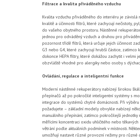
Filtrace a kvalita přiváděného vzduchu
Kvalita vzduchu přiváděného do interiéru je závislá
kvalitě a účinnosti filtrů, které zachycují nečistoty, 
do vašeho obytného prostoru. Nástěnné rekuperátor
jednou pro odváděný vzduch a druhou pro přiváděný
pozornost třídě filtrů, která určuje jejich účinnost za
G3 nebo G4, které zachycují hrubší částice, zatímco 
dokonce HEPA filtry, které dokážou zachytit i velmi je
obzvláště vhodné pro alergiky nebo osoby s dýchací
Ovládání, regulace a inteligentní funkce
Moderní nástěnné rekuperátory nabízejí širokou šká
přepínačů až po pokročilé inteligentní systémy s mo
integrace do systémů chytré domácnosti. Při výběru 
požadujete – základní modely obvykle nabízejí něk
manuálního přepínání, zatímco pokročilejší jednotky
měřícími koncentraci oxidu uhličitého nebo těkavých 
větrání podle aktuálních podmínek v místnosti. Něk
umožňují nastavit různé provozní režimy pro různé 