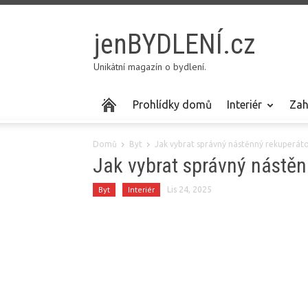
jenBYDLENÍ.cz
Unikátní magazín o bydlení.
Prohlídky domů
Interiér
Zah
Domů
Byt
Jak vybrat správný nástěnný rekuperát
Jak vybrat správný nástěn
Byt
Interiér
Lis 24, 2025