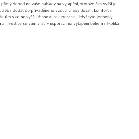
přímý dopad na vaše náklady na vytápění, protože čím vyšší je
potřeba dodat do přiváděného vzduchu, aby dosáhl komfortní
elům s co nejvyšší účinností rekuperace, i když tyto jednotky
jší a investice se vám vrátí v úsporách na vytápění během několika