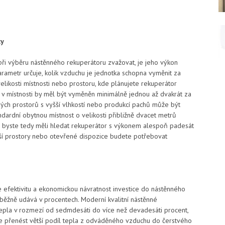
ky
 při výběru nástěnného rekuperátoru zvažovat, je jeho výkon
rametr určuje, kolik vzduchu je jednotka schopna vyměnit za
elikosti místnosti nebo prostoru, kde plánujete rekuperátor
ch v místnosti by měl být vyměněn minimálně jednou až dvakrát za
ných prostorů s vyšší vlhkostí nebo produkcí pachů může být
ndardní obytnou místnost o velikosti přibližně dvacet metrů
u byste tedy měli hledat rekuperátor s výkonem alespoň padesát
tší prostory nebo otevřené dispozice budete potřebovat
 efektivitu a ekonomickou návratnost investice do nástěnného
 běžně udává v procentech. Moderní kvalitní nástěnné
 tepla v rozmezí od sedmdesáti do více než devadesáti procent,
že přenést větší podíl tepla z odváděného vzduchu do čerstvého