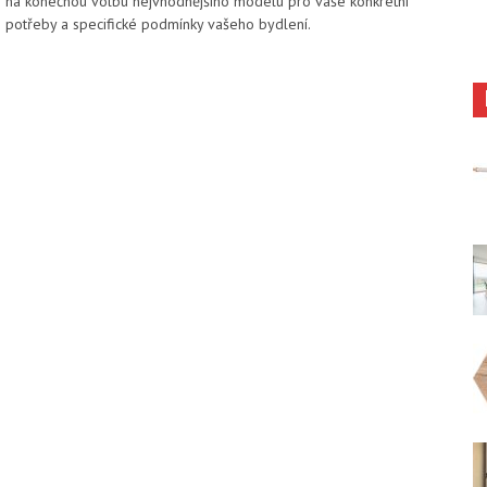
na konečnou volbu nejvhodnějšího modelu pro vaše konkrétní
potřeby a specifické podmínky vašeho bydlení.