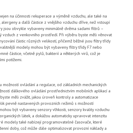
 nejen na účinnosti rekuperace a výměně vzduchu, ale také na
pyl, alergeny a další částice z vnějšího vzduchu dříve, než vstoupí
y jsou obvykle vybaveny minimálně dvěma sadami filtrů –
 vzduch z venkovního prostředí. Při výběru byste měli věnovat
chycování částic různých velikostí, přičemž běžné jsou filtry třídy
kvalitnější modely mohou být vybaveny filtry třídy F7 nebo
mné částice, včetně pylů, bakterií a některých virů, což je
mi potížemi.
lu možností ovládání a regulace, od základních mechanických
žností dálkového ovládání prostřednictvím mobilních aplikací a
byste měli zvážit, jakou úroveň kontroly a automatizace
olik pevně nastavených provozních režimů s možností
 mohou být vybaveny senzory vlhkosti, senzory kvality vzduchu
organických látek, a dokážou automaticky upravovat intenzitu
teré modely také nabízejí programovatelné časovače, které
denní doby, což může dále optimalizovat provozní náklady a