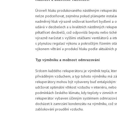
Úroveň hluku produkovaného nástěnným rekuperáto
nelze podceňovat, zejména pokud plánujete instalac
nadměrný hluk výrazně snižovat komfort bydlení a ovl
udává v decibelech a u kvalitních nástěnných rekupe
pětatřicet decibelů, což odpovídá šepotu nebo tiché
výrazně narůstat s vyššími otáčkami ventilátorů a i
s plynulou regulací výkonu a pokročilým řízením otá
výkonem větrání a produkcí hluku podle aktuálních p
Typ výměníku a možnost odmrazování
Srdcem každého rekuperátoru je výměník tepla, kt
přiváděným vzduchem, a typ tohoto výměníku má zásad
rekuperátory mohou být vybaveny buď entalpickým v
udržovat optimální vlhkost vzduchu v interiéru, neb
podmínkách českého klimatu, kdy teploty v zimních měs
rekuperátor vybaven účinným systémem odmrazování
docházet k zamrzání kondenzátu na výměníku, což s
zablokování proudění vzduchu.