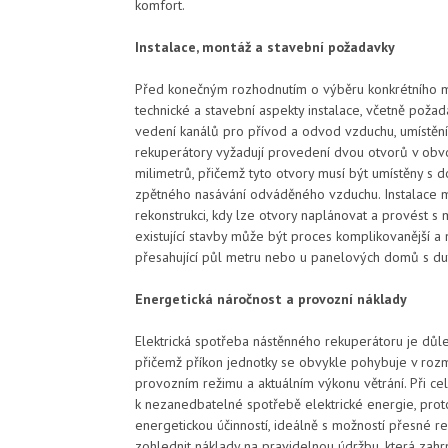
komfort.
Instalace, montáž a stavební požadavky
Před konečným rozhodnutím o výběru konkrétního m
technické a stavební aspekty instalace, včetně pož
vedení kanálů pro přívod a odvod vzduchu, umístění 
rekuperátory vyžadují provedení dvou otvorů v obvo
milimetrů, přičemž tyto otvory musí být umístěny s
zpětného nasávání odváděného vzduchu. Instalace 
rekonstrukci, kdy lze otvory naplánovat a provést s
existující stavby může být proces komplikovanější a 
přesahující půl metru nebo u panelových domů s dut
Energetická náročnost a provozní náklady
Elektrická spotřeba nástěnného rekuperátoru je důl
přičemž příkon jednotky se obvykle pohybuje v rozme
provozním režimu a aktuálním výkonu větrání. Při ce
k nezanedbatelné spotřebě elektrické energie, pro
energetickou účinností, ideálně s možností přesné r
zohlednit náklady na pravidelnou údržbu, která zahrn