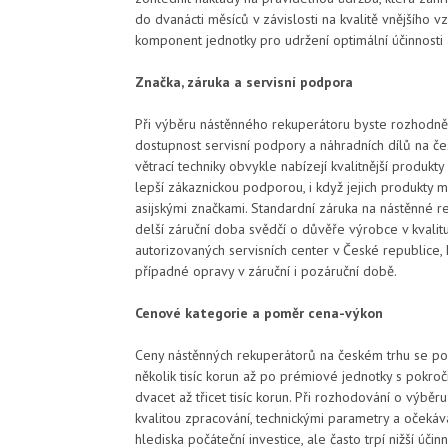
do dvanácti měsíců v závislosti na kvalitě vnějšího v
komponent jednotky pro udržení optimální účinnosti
Značka, záruka a servisní podpora
Při výběru nástěnného rekuperátoru byste rozhodně
dostupnost servisní podpory a náhradních dílů na če
větrací techniky obvykle nabízejí kvalitnější produk
lepší zákaznickou podporou, i když jejich produkty
asijskými značkami. Standardní záruka na nástěnné 
delší záruční doba svědčí o důvěře výrobce v kvalitu
autorizovaných servisních center v České republice, 
případné opravy v záruční i pozáruční době.
Cenové kategorie a poměr cena-výkon
Ceny nástěnných rekuperátorů na českém trhu se po
několik tisíc korun až po prémiové jednotky s pokroč
dvacet až třicet tisíc korun. Při rozhodování o výběr
kvalitou zpracování, technickými parametry a očekáv
hlediska počáteční investice, ale často trpí nižší účinn