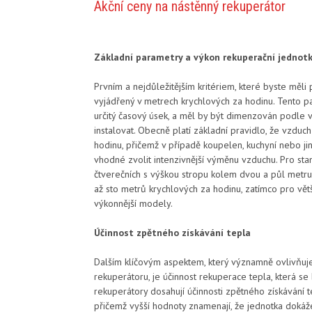
Akční ceny na nástěnný rekuperátor
Základní parametry a výkon rekuperační jednot
Prvním a nejdůležitějším kritériem, které byste měli
vyjádřený v metrech krychlových za hodinu. Tento pa
určitý časový úsek, a měl by být dimenzován podle v
instalovat. Obecně platí základní pravidlo, že vzdu
hodinu, přičemž v případě koupelen, kuchyní nebo ji
vhodné zvolit intenzivnější výměnu vzduchu. Pro sta
čtverečních s výškou stropu kolem dvou a půl metr
až sto metrů krychlových za hodinu, zatímco pro vě
výkonnější modely.
Účinnost zpětného získávání tepla
Dalším klíčovým aspektem, který významně ovlivňuje
rekuperátoru, je účinnost rekuperace tepla, která se
rekuperátory dosahují účinnosti zpětného získávání
přičemž vyšší hodnoty znamenají, že jednotka doká