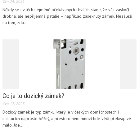
Čvn 24, 2025
Někdy se i v těch nejméně očekávaných chvílích stane, že vás zaskočí
drobná, ale nepříjemná patálie – například zaseknutý zámek. Nezáleží
na tom, zda...
Co je to dozický zámek?
Čvn 17, 2025
Dozický zámek je typ zámku, který je v českých domácnostech i
institucích naprosto běžný, a přesto o něm mnozí lidé vědí překvapivě
málo. Jde...