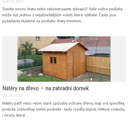
Dub 13, 2022
Stavíte novou chatu nebo rekonstruujete stávající? Vaše volba podlahy
může být jednou z nejdůležitějších voleb, které uděláte. Často jsou
požadavky kladené na podlahu chaty mnohem...
Nátěry na dřevo – na zahradní domek
Čvc 27, 2018
Nátěry patří mezi velmi staré způsoby ochrany dřeva, mají svá specifika,
protože zohledňují místní podnebí - tedy rozdíly teplot, vlhkost vzduchu
i mrazy, které...