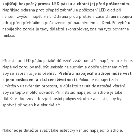
zajišťují bezpečný provoz LED pásku a chrání jej před poškozením
.
Například ochrana proti přepětí zabraňuje poškození LED diod při
náhlém zvýšení napětí v síti. Ochrana proti přetížení zase chrání napájecí
zdroj před přehřátím a poškozením při nadměrném zatížení. Při výběru
napájecího zdroje je tedy důležité zkontrolovat, zda má tyto ochranné
funkce.
Při instalaci LED pásku je také důležité zvážit umístění napájecího zdroje.
Napájecí zdroj by měl být umístěn na suchém a dobře větraném místě,
aby se zabránilo jeho přehřátí.
Přehřátí napájecího zdroje může vést
k jeho poškození a zkrácení životnosti
. Pokud je napájecí zdroj
umístěn v uzavřeném prostoru, je důležité zajistit dostatečné větrání,
aby se teplo mohlo odvádět. Při instalaci napájecího zdroje je také
důležité dodržovat bezpečnostní pokyny výrobce a zajistit, aby byl
správně připojen k elektrické síti.
Nakonec je důležité zvážit také estetický vzhled napájecího zdroje.